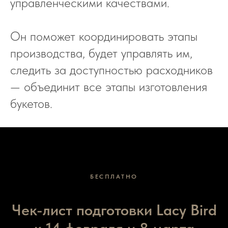
управленческими качествами.
КОНТАКТЫ
+7 915 240-22-67
+7 915 240-22-67
Он поможет координировать этапы
lba@lacybird.ru
производства, будет управлять им,
+7 499 938-84-95
следить за доступностью расходников
с 10:00 до 19:00 (+3 GMT
)
— объединит все этапы изготовления
букетов.
договор оферты
политика обработки персональных данных
сведения об образовательной организации
МИР
БЕСПЛАТНО
Global
Dubai
México
Astana
Чек-лист подготовки Lacy Bird