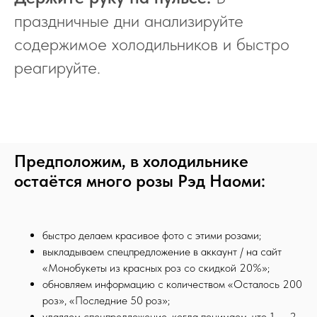
праздничные дни анализируйте
содержимое холодильников и быстро
реагируйте.
2026 LACY BIRD®
Предположим, в холодильнике
Образовательная лицензия
остаётся много розы Рэд Наоми:
№ Л035-01298-
77/03152754
быстро делаем красивое фото с этими розами;
выкладываем спецпредложение в аккаунт / на сайт
О НАС
ОБУЧЕНИЕ
«Монобукеты из красных роз со скидкой 20%»;
об Академии
расписание
обновляем информацию с количеством «Осталось 200
роз», «Последние 50 роз»;
контакты
вебинары
удаляем спецпредложение, когда понимаем, что 1 — 2