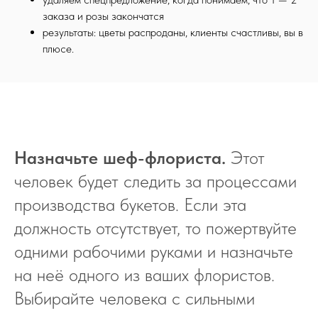
студия цветов
7 секретов LB
заказа и розы закончатся
Lacy Bird Conf
онлайн
результаты: цветы распроданы, клиенты счастливы, вы в
очное
плюсе.
СОЦСЕТИ
ПОЛЕЗНОЕ
Назначьте шеф-флориста
.
Этот
энциклопедия цветов
человек будет следить за процессами
базы и фермы
производства букетов. Если эта
биржа труда
должность отсутствует, то пожертвуйте
подари курс
одними рабочими руками и назначьте
тест флориста
журнал
на неё одного из ваших флористов.
Выбирайте человека с сильными