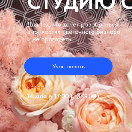
СТУДИЮ
Для тех, кто хочет разобраться
в тонкостях цветочного бизнеса
и не прогореть
Участвовать
когда
14 мая в 17:00 (+3 GTM)